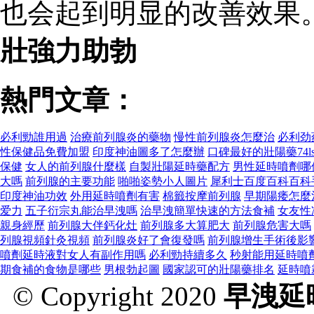
也会起到明显的改善效果
壯強力助勃
熱門文章：
必利勁誰用​​過
治療前列腺炎的藥物
慢性前列腺炎怎麼治
必利劲
性保健品免費加盟
印度神油圖多了怎麼辦
口碑最好的壯陽藥74l
保健
女人的前列腺什麼樣
自製壯陽延時藥配方
男性延時噴劑哪
大嗎
前列腺的主要功能
啪啪姿勢小人圖片
犀利士百度百科百科
印度神油功效
外用延時噴劑有害
棉籤按摩前列腺
早期陽痿怎麼
爱力
五子衍宗丸能治早洩嗎
治早洩簡單快速的方法食補
女友性
親身經歷
前列腺大伴鈣化灶
前列腺多大算肥大
前列腺危害大嗎
列腺視頻針灸視頻
前列腺炎好了會復發嗎
前列腺增生手術後影
噴劑延時液對女人有副作用嗎
必利勁持續多久
秒射能用延時噴
期食補的食物是哪些
男根勃起圖
國家認可的壯陽藥排名
延時噴
© Copyright 2020
早洩延