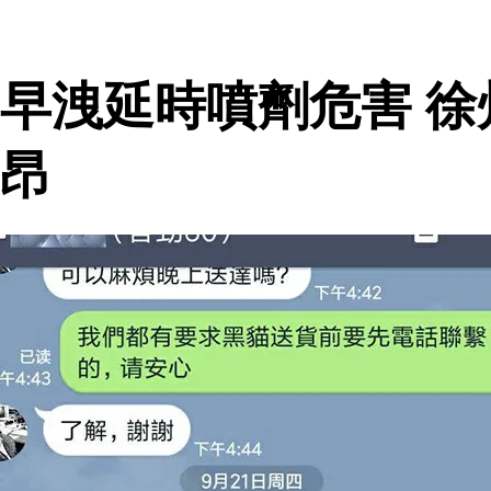
早洩延時噴劑危害 徐
昂