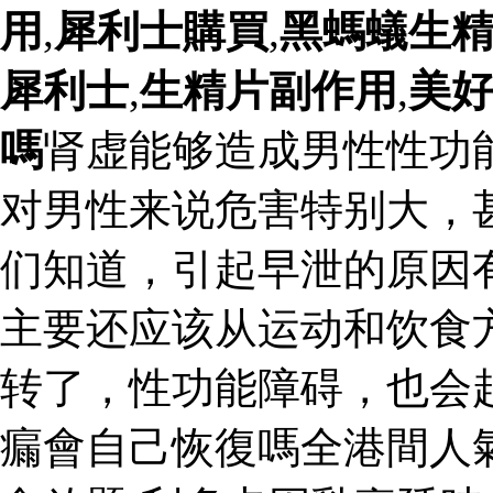
用
,
犀利士購買
,
黑螞蟻生
犀利士
,
生精片副作用
,
美
嗎
肾虚能够造成男性性功
对男性来说危害特别大，
们知道，引起早泄的原因
主要还应该从运动和饮食
转了，性功能障碍，也会
瘺會自己恢復嗎全港間人