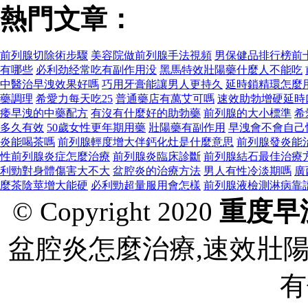
熱門文章：
前列腺切除術步驟
美容院做前列腺手法視頻
男保健品排行榜前
有哪些
必利劲经常吃有副作用没
黑馬特效壯陽藥什麼人不能吃
中醫治早洩效果好嗎
巧用牙膏能讓男人更持久
延時鎖精環怎麼
藥調理
希愛力每天吃25
普通藥店有萬艾可嗎
速效助勃增硬延時
痿早洩的中藥配方
有沒有什麼好的助勃藥
前列腺的大小標準
希
多久有效
50歲女性更年期用藥
壯陽藥有副作用
早洩會不會自己
炎能喝茶嗎
前列腺輕度增大伴鈣化灶是什麼意思
前列腺發炎能
性前列腺炎症怎麼治療
前列腺炎臨床診斷
前列腺結石最佳治療
利勁對身體傷害大不大
盆腔炎的治療方法
男人有性冷淡期嗎
廣
麼茶陰莖增大能硬
必利勁超量服用會怎樣
前列腺液檢測淋病靠
© Copyright 2020
重度早
盆腔炎怎麼治療,速效壯
有