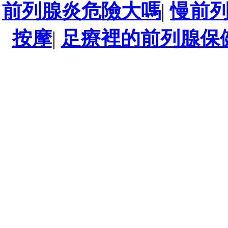
前列腺炎危險大嗎
|
慢前
按摩
|
足療裡的前列腺保