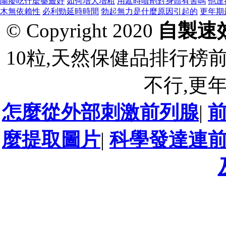
陽痿吃什麼藥最好
如何增大增粗
用延時噴劑對身體有害嗎
他達
木無依賴性
必利勁延時時間
勃起無力是什麼原因引起的
更年期
© Copyright 2020
自製速
10粒,天然保健品排行榜
不行,更
怎麼從外部刺激前列腺
|
麼提取圖片
|
科學發達連