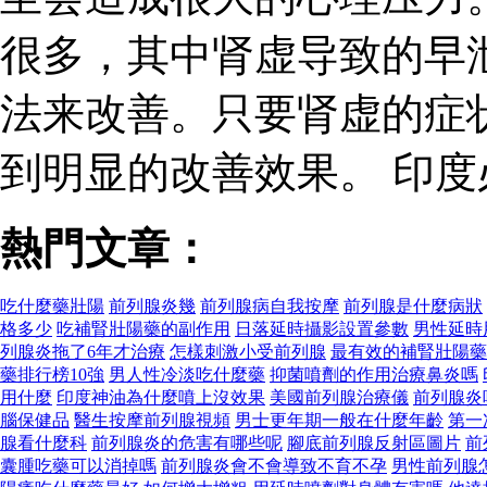
很多，其中肾虚导致的早
法来改善。只要肾虚的症
到明显的改善效果。 印
熱門文章：
吃什麼藥壯陽
前列腺炎幾
前列腺病自我按摩
前列腺是什麼病狀
格多少
吃補腎壯陽藥的副作用
日落延時攝影設置參數
男性延時
列腺炎拖了6年才治療
怎樣刺激小受前列腺
最有效的補腎壯陽藥
藥排行榜10強
男人性冷淡吃什麼藥
抑菌噴劑的作用治療鼻炎嗎
用什麼
印度神油為什麼噴上沒效果
美國前列腺治療儀
前列腺炎
腦保健品
醫生按摩前列腺視頻
男士更年期一般在什麼年齡
第一
腺看什麼科
前列腺炎的危害有哪些呢
腳底前列腺反射區圖片
前
囊腫吃藥可以消掉嗎
前列腺炎會不會導致不育不孕
男性前列腺