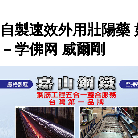
自製速效外用壯陽藥
－学佛网 威爾剛