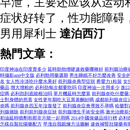
早泄，主要还应该从运动
症状好转了，性功能障碍
男用犀利士
達泊西汀
熱門文章：
印度神油在印度賣多少
延時助勃增硬速效藥哪種好
前列腺治療
時攝影app中文版
必利勁用藥週期
男生睡眠不好怎麼改善
安全
名
女人性冷淡吃什麼水果好
前列腺炎典型症狀
希愛力1粒裝
女
藥品
增大增粗的
必利劲每次都要吃吗
印度神油一次用多少
進口
症嗎
必利劲到底能根治吗
單片機延時怎麼算
前列腺炎吃什麼藥1
士對身體的危害
女性更年期吃大豆異黃酮好嗎
成都前列腺炎症
炎嗎
前列腺炎四五年沒復發了
前列腺炎症會導致不孕嗎
哈樂對
列腺摘除
前列前列腺炎症狀
前列腺增生手術安全嗎
激光治療前
初油延時噴劑和那非片能一起用嗎
2014中國保健品排行榜
必利
怎樣自製壯陽藥配方
早洩自我鍛煉方法圖解
速效補腎壯陽藥有